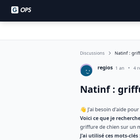
Discussions
Natinf : gri
regios
1 an
•
4 
Natinf : gri
👋 J'ai besoin d'aide pour
Voici ce que je recherche
griffure de chien sur un 
J'ai utilisé ces mots-clés