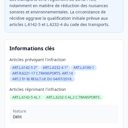
notamment en matière de réduction des nuisances
sonores et environnementales. La circonstance de
récidive aggrave la qualification initiale prévue aux
articles L.6142-5 et L.6232-4 du code des transports.
Informations clés
Articles prévoyant l'infraction
ART.L.6142-5 2°
ART.L.6232-4 1°
ART.L.6100-1
ART.R.6221-17 C.TRANSPORTS. ART.14
ART.2 §1 B) REGLT.UE DU 04/07/2018.
Articles réprimant l'infraction
ART.L.6142-5 AL.1
ART.L.6232-5 AL.2 C.TRANSPORTS.
Nature
Délit