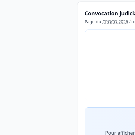
Convocation judici
Page du
CROCQ 2026
à c
Aperçu flouté du con
Pour affiche