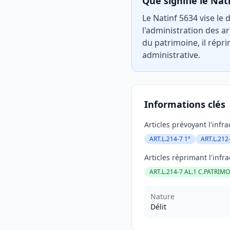
Que signifie le Nat
Le Natinf 5634 vise le 
l'administration des ar
du patrimoine, il répr
administrative.
Informations clés
Articles prévoyant l'infra
ART.L.214-7 1°
ART.L.212
Articles réprimant l'infra
ART.L.214-7 AL.1 C.PATRIMO
Nature
Délit