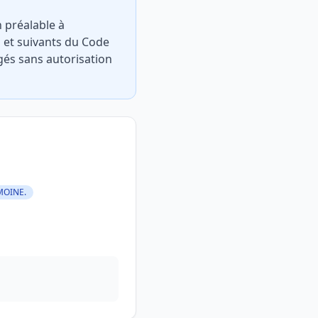
n préalable à
1° et suivants du Code
gés sans autorisation
MOINE.