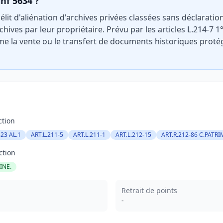
inf 5634 ?
délit d'aliénation d'archives privées classées sans déclaratio
chives par leur propriétaire. Prévu par les articles L.214-7 
ime la vente ou le transfert de documents historiques proté
ction
-23 AL.1
ART.L.211-5
ART.L.211-1
ART.L.212-15
ART.R.212-86 C.PATRI
ction
INE.
Retrait de points
-