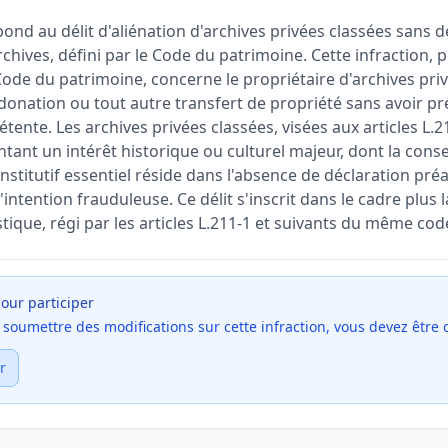
ond au délit d'aliénation d'archives privées classées sans d
rchives, défini par le Code du patrimoine. Cette infraction
u Code du patrimoine, concerne le propriétaire d'archives pri
 donation ou tout autre transfert de propriété sans avoir 
tente. Les archives privées classées, visées aux articles L.2
ant un intérêt historique ou culturel majeur, dont la cons
onstitutif essentiel réside dans l'absence de déclaration préa
tention frauduleuse. Ce délit s'inscrit dans le cadre plus l
tique, régi par les articles L.211-1 et suivants du même cod
our participer
et soumettre des modifications sur cette infraction, vous devez être
r