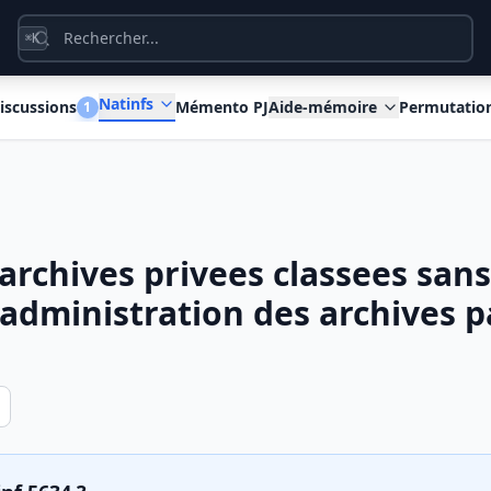
K
⌘
Natinfs
iscussions
Mémento PJ
Aide-mémoire
Permutatio
1
'archives privees classees san
'administration des archives p