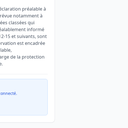
éclaration préalable à
, prévue notamment à
vées classées qui
préalablement informé
12-15 et suivants, sont
ervation est encadrée
lable,
arge de la protection
e.
 connecté.