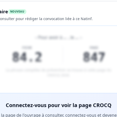
aire
NOUVEAU
onsulter pour rédiger la convocation liée à ce Natinf.
«
Pour avoir à
…
, le
…
»
FICHE
PAGE
84.2
847
La phrase complète de prévention se trouve à cette page du
CROCQ 2026
.
tenu réservé aux membres Premium.
Connectez-vous pour voir la page CROCQ
r la page de l'ouvrage à consulter, connectez-vous et deve