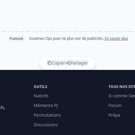
Soutenez Ops pour ne plus voir de publicités.
En savoir plus
Publicité
Copier
Partager
OUTILS
TOUS NOS SIT
Natinfs
G comme Ge
Mémento PJ
Forum
fs,
Permutations
Prépa
Discussions