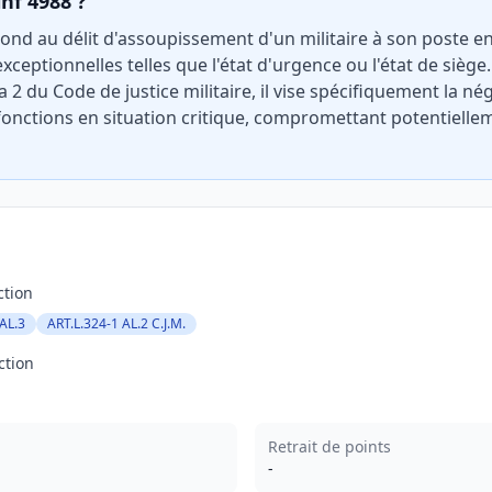
inf 4988 ?
ond au délit d'assoupissement d'un militaire à son poste 
xceptionnelles telles que l'état d'urgence ou l'état de siège.
éa 2 du Code de justice militaire, il vise spécifiquement la né
 fonctions en situation critique, compromettant potentiellem
ction
AL.3
ART.L.324-1 AL.2 C.J.M.
ction
Retrait de points
-