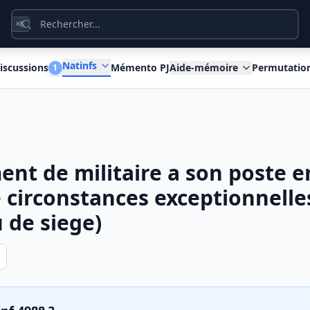
K
⌘
Natinfs
iscussions
Mémento PJ
Aide-mémoire
Permutatio
1
nt de militaire a son poste 
 circonstances exceptionnelles
 de siege)