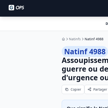
D
Natinfs
Natinf 4988
Accueil
Natinf 4988
Assoupisseme
guerre ou de
d'urgence ou
Copier
Partager