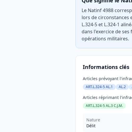
Que signifie le Nat
Le Natinf 4988 corresp
lors de circonstances e
L.324-5 et L.324-1 alin
dans l'exercice de ses
opérations militaires.
Informations clés
Articles prévoyant l'infra
ART.L.324-5 AL.1
AL.2
Articles réprimant l'infra
ART.L.324-5 AL.3 C.J.M.
Nature
Délit