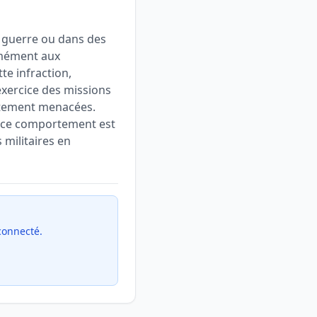
e guerre ou dans des
rmément aux
tte infraction,
exercice des missions
rectement menacées.
es ce comportement est
 militaires en
 connecté.