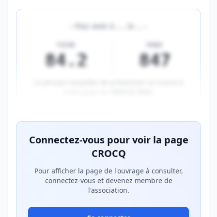
«
Pour avoir à
…
, le
…
»
FICHE
PAGE
84.2
847
La phrase complète de prévention se trouve à
cette page du
CROCQ 2026
.
Aperçu flouté du contenu réservé aux membres Prem
Connectez-vous pour voir la page
CROCQ
Pour afficher la page de l'ouvrage à consulter,
connectez-vous et devenez membre de
l'association.