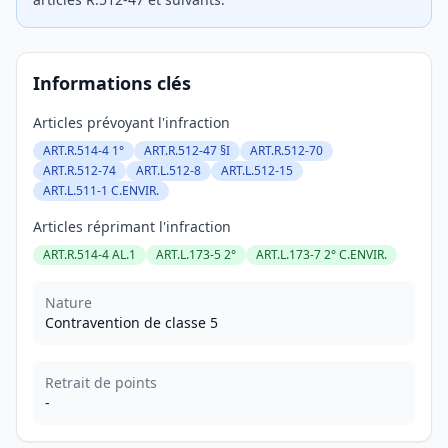
Informations clés
Articles prévoyant l'infraction
ART.R.514-4 1°
ART.R.512-47 §I
ART.R.512-70
ART.R.512-74
ART.L.512-8
ART.L.512-15
ART.L.511-1 C.ENVIR.
Articles réprimant l'infraction
ART.R.514-4 AL.1
ART.L.173-5 2°
ART.L.173-7 2° C.ENVIR.
Nature
Contravention de classe 5
Retrait de points
-