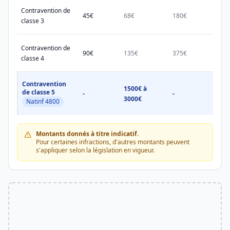
Contravention de
45€
68€
180€
450€
classe 3
Contravention de
90€
135€
375€
750€
classe 4
Contravention
1500€ à
1500
de classe 5
-
-
3000€
3000
Natinf 4800
Montants donnés à titre indicatif.
Pour certaines infractions, d'autres montants peuvent
s'appliquer selon la législation en vigueur.