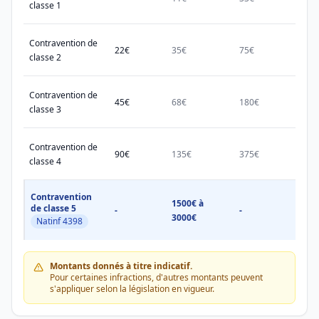
classe 1
Contravention de
22€
35€
75€
150€
classe 2
Contravention de
45€
68€
180€
450€
classe 3
Contravention de
90€
135€
375€
750€
classe 4
Contravention
1500€ à
1500
de classe 5
-
-
3000€
3000
Natinf 4398
Montants donnés à titre indicatif.
Pour certaines infractions, d'autres montants peuvent
s'appliquer selon la législation en vigueur.