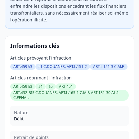
enfreindre les dispositions encadrant les flux financiers
transfrontaliers, sans nécessairement réaliser soi-même
l'opération illicite.
Informations clés
Articles prévoyant l'infraction
ART.459 §3
§1 C.DOUANES. ART.L.151-2
ART.L.151-3 C.M.F.
Articles réprimant l'infraction
ART.459 §3
§4
§5
ART.451
ART.432-BIS C.DOUANES. ART.L.165-1 C.M.F. ART.131-30 AL.1
C.PENAL.
Nature
Délit
Retrait de points