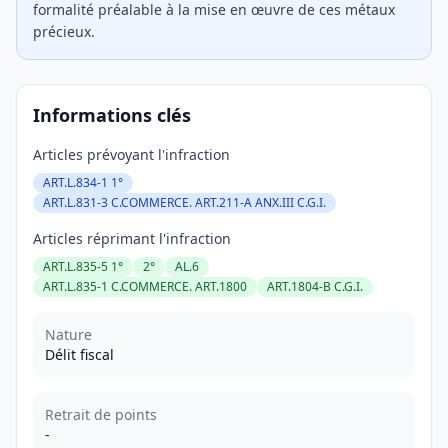
formalité préalable à la mise en œuvre de ces métaux
précieux.
Informations clés
Articles prévoyant l'infraction
ART.L.834-1 1°
ART.L.831-3 C.COMMERCE. ART.211-A ANX.III C.G.I.
Articles réprimant l'infraction
ART.L.835-5 1°
2°
AL.6
ART.L.835-1 C.COMMERCE. ART.1800
ART.1804-B C.G.I.
Nature
Délit fiscal
Retrait de points
-