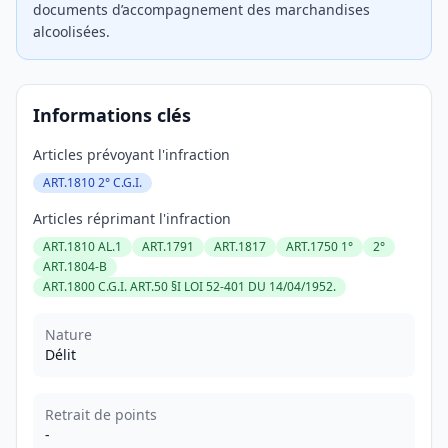
documents d’accompagnement des marchandises
alcoolisées.
Informations clés
Articles prévoyant l'infraction
ART.1810 2° C.G.I.
Articles réprimant l'infraction
ART.1810 AL.1
ART.1791
ART.1817
ART.1750 1°
2°
ART.1804-B
ART.1800 C.G.I. ART.50 §I LOI 52-401 DU 14/04/1952.
Nature
Délit
Retrait de points
-