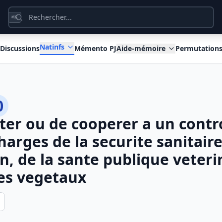
K
⌘
Natinfs
Discussions
Mémento PJ
Aide-mémoire
Permutation
0
ter ou de cooperer a un contro
harges de la securite sanitair
n, de la sante publique veterin
es vegetaux