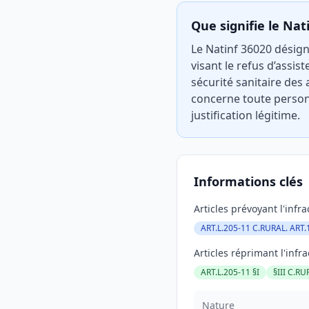
Que signifie le Nat
Le Natinf 36020 désigne
visant le refus d’assis
sécurité sanitaire des 
concerne toute person
justification légitime.
Informations clés
Articles prévoyant l'infra
ART.L.205-11 C.RURAL. ART.
Articles réprimant l'infra
ART.L.205-11 §I
§III C.RU
Nature