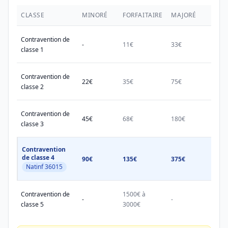
CLASSE
MINORÉ
FORFAITAIRE
MAJORÉ
MAX.
Contravention de
-
11€
33€
38€
classe 1
Contravention de
22€
35€
75€
150€
classe 2
Contravention de
45€
68€
180€
450€
classe 3
Contravention
de classe 4
90€
135€
375€
750€
Natinf 36015
Contravention de
1500€ à
1500
-
-
classe 5
3000€
3000