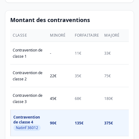
Montant des contraventions
CLASSE
MINORÉ
FORFAITAIRE
MAJORÉ
MAX.
Contravention de
-
11€
33€
38€
classe 1
Contravention de
22€
35€
75€
150€
classe 2
Contravention de
45€
68€
180€
450€
classe 3
Contravention
de classe 4
90€
135€
375€
750€
Natinf 36012