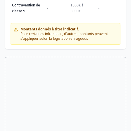
Contravention de
1500€ à
1500
-
-
classe 5
3000€
3000
Montants donnés à titre indicatif.
Pour certaines infractions, d'autres montants peuvent
s'appliquer selon la législation en vigueur.