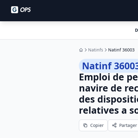
D
Natinfs
Natinf 36003
Accueil
Natinf 3600
Emploi de p
navire de re
des dispositi
relatives a s
Copier
Partager