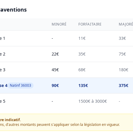
raventions
MINORÉ
FORFAITAIRE
MAJOR
e 1
-
11€
33€
e 2
22€
35€
75€
e 3
45€
68€
180€
se 4
90€
135€
375€
Natinf 36003
e 5
-
1500€ à 3000€
-
e indicatif.
ons, d'autres montants peuvent s'appliquer selon la législation en vigueur.