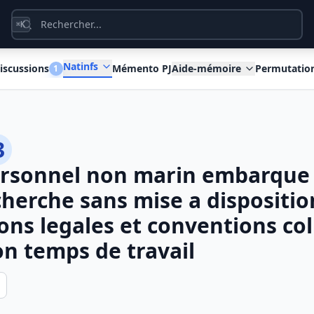
K
⌘
Natinfs
iscussions
Mémento PJ
Aide-mémoire
Permutatio
1
3
ersonnel non marin embarque 
cherche sans mise a dispositi
ons legales et conventions col
on temps de travail