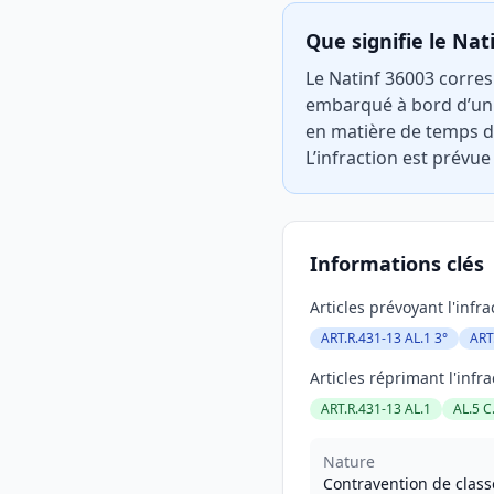
Que signifie le Nat
Le Natinf 36003 corres
embarqué à bord d’un 
en matière de temps de 
L’infraction est prévue
Informations clés
Articles prévoyant l'infra
ART.R.431-13 AL.1 3°
ART
Articles réprimant l'infra
ART.R.431-13 AL.1
AL.5 
Nature
Contravention de class