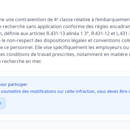
me une contravention de 4ᵉ classe relative à l’embarqueme
e recherche sans application conforme des règles encadra
on, définie aux articles R.431-13 alinéa 1 3°, R.431-12 et L.431
le non-respect des dispositions légales et conventions coll
 de ce personnel. Elle vise spécifiquement les employeurs o
les conditions de travail prescrites, notamment en matière d
e recherche en mer.
our participer
et soumettre des modifications sur cette infraction, vous devez être
r