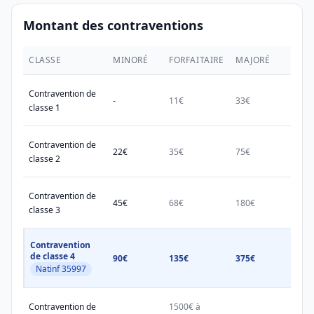
Montant des contraventions
CLASSE
MINORÉ
FORFAITAIRE
MAJORÉ
MAX.
Contravention de
-
11€
33€
38€
classe 1
Contravention de
22€
35€
75€
150€
classe 2
Contravention de
45€
68€
180€
450€
classe 3
Contravention
de classe 4
90€
135€
375€
750€
Natinf 35997
Contravention de
1500€ à
1500
-
-