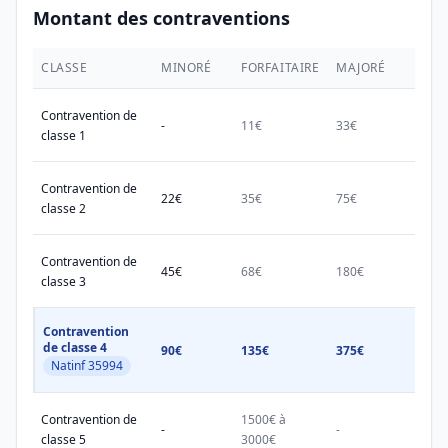
Montant des contraventions
CLASSE
MINORÉ
FORFAITAIRE
MAJORÉ
MAX.
Contravention de
-
11€
33€
38€
classe 1
Contravention de
22€
35€
75€
150€
classe 2
Contravention de
45€
68€
180€
450€
classe 3
Contravention
de classe 4
90€
135€
375€
750€
Natinf 35994
Contravention de
1500€ à
1500
-
-
classe 5
3000€
3000