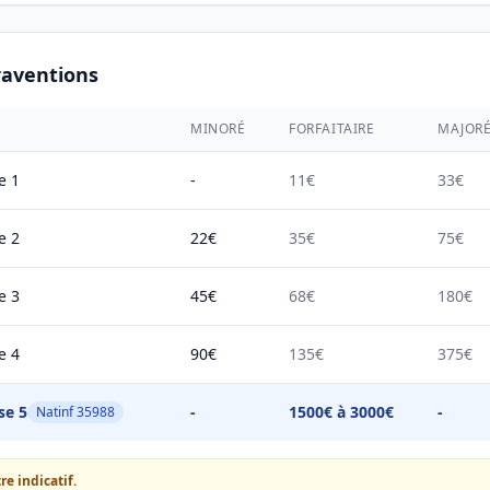
raventions
MINORÉ
FORFAITAIRE
MAJOR
e 1
-
11€
33€
e 2
22€
35€
75€
e 3
45€
68€
180€
e 4
90€
135€
375€
se 5
-
1500€ à 3000€
-
Natinf 35988
e indicatif.