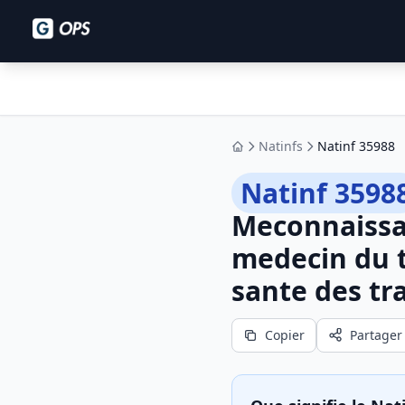
Natinfs
Natinf 35988
Accueil
Natinf 3598
Meconnaissa
medecin du t
sante des tr
Copier
Partager