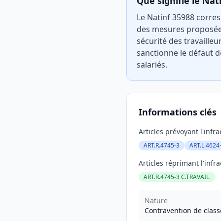
Que signifie le Nat
Le Natinf 35988 corres
des mesures proposées 
sécurité des travailleur
sanctionne le défaut d
salariés.
Informations clés
Articles prévoyant l'infra
ART.R.4745-3
ART.L.4624-
Articles réprimant l'infra
ART.R.4745-3 C.TRAVAIL.
Nature
Contravention de class