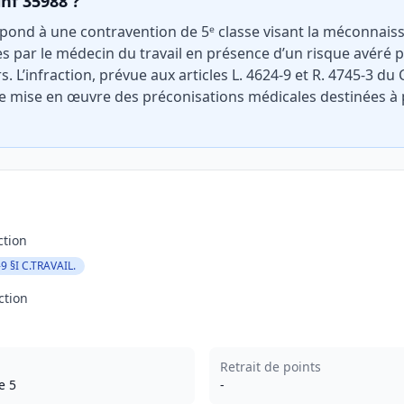
inf 35988 ?
pond à une contravention de 5ᵉ classe visant la méconnaiss
par le médecin du travail en présence d’un risque avéré po
s. L’infraction, prévue aux articles L. 4624-9 et R. 4745-3 du 
e mise en œuvre des préconisations médicales destinées à 
ction
9 §I C.TRAVAIL.
ction
Retrait de points
e 5
-