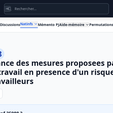
K
⌘
Natinfs
Discussions
Mémento PJ
Aide-mémoire
Permutation
8
nce des mesures proposees pa
ravail en presence d'un risqu
availleurs