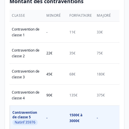
Montant des contraventions
CLASSE
MINORÉ
FORFAITAIRE
MAJORÉ
MAX.
Contravention de
-
11€
33€
38€
classe 1
Contravention de
22€
35€
75€
150€
classe 2
Contravention de
45€
68€
180€
450€
classe 3
Contravention de
90€
135€
375€
750€
classe 4
Contravention
1500€ à
1500
de classe 5
-
-
3000€
3000
Natinf 35976