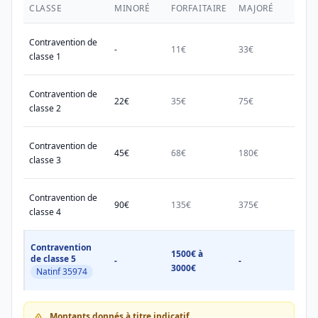
CLASSE
MINORÉ
FORFAITAIRE
MAJORÉ
MAX.
Contravention de
-
11€
33€
38€
classe 1
Contravention de
22€
35€
75€
150€
classe 2
Contravention de
45€
68€
180€
450€
classe 3
Contravention de
90€
135€
375€
750€
classe 4
Contravention
1500€ à
1500
de classe 5
-
-
3000€
3000
Natinf 35974
Montants donnés à titre indicatif.