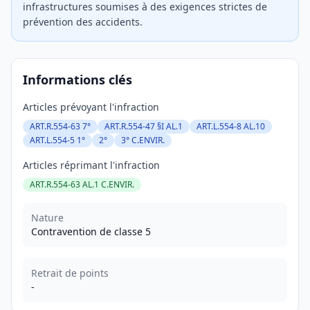
infrastructures soumises à des exigences strictes de
prévention des accidents.
Informations clés
Articles prévoyant l'infraction
ART.R.554-63 7°
ART.R.554-47 §I AL.1
ART.L.554-8 AL.10
ART.L.554-5 1°
2°
3° C.ENVIR.
Articles réprimant l'infraction
ART.R.554-63 AL.1 C.ENVIR.
Nature
Contravention de classe 5
Retrait de points
-