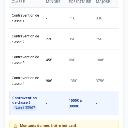
CLASSE
MINORÉ
FORFAITAIRE
MAJORÉ
MAX.
Contravention de
-
11€
33€
38€
classe 1
Contravention de
22€
35€
75€
150€
classe 2
Contravention de
45€
68€
180€
450€
classe 3
Contravention de
90€
135€
375€
750€
classe 4
Contravention
1500€ à
1500
de classe 5
-
-
3000€
3000
Natinf 35967
Montants donnés à titre indicatif.