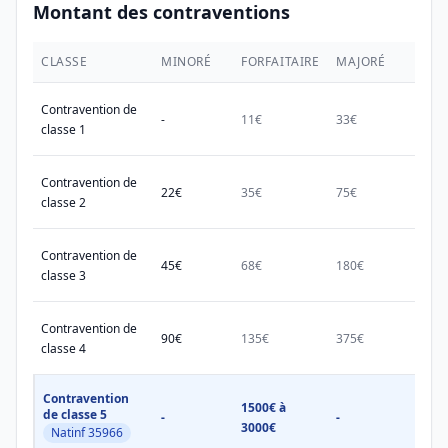
Montant des contraventions
CLASSE
MINORÉ
FORFAITAIRE
MAJORÉ
MAX.
Contravention de
-
11€
33€
38€
classe 1
Contravention de
22€
35€
75€
150€
classe 2
Contravention de
45€
68€
180€
450€
classe 3
Contravention de
90€
135€
375€
750€
classe 4
Contravention
1500€ à
1500
de classe 5
-
-
3000€
3000
Natinf 35966