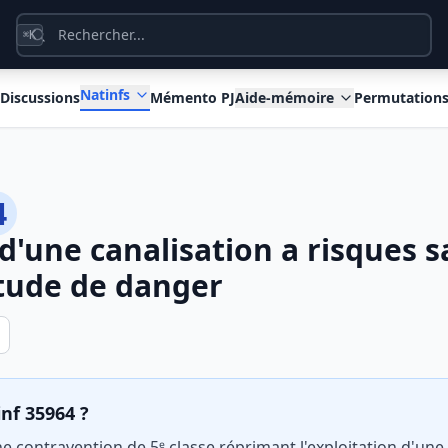
K
⌘
Natinfs
Discussions
Mémento PJ
Aide-mémoire
Permutation
4
 d'une canalisation a risques 
etude de danger
inf 35964 ?
ne contravention de 5ᵉ classe réprimant l'exploitation d'une 