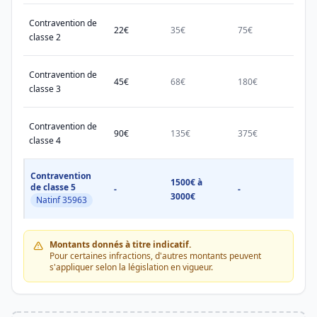
Contravention de
22€
35€
75€
150€
classe 2
Contravention de
45€
68€
180€
450€
classe 3
Contravention de
90€
135€
375€
750€
classe 4
Contravention
1500€ à
1500
de classe 5
-
-
3000€
3000
Natinf 35963
Montants donnés à titre indicatif.
Pour certaines infractions, d'autres montants peuvent
s'appliquer selon la législation en vigueur.