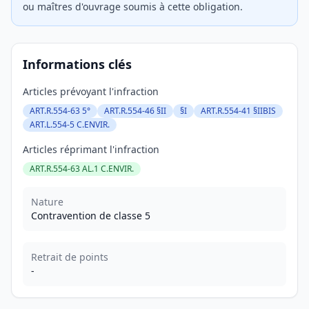
ou maîtres d'ouvrage soumis à cette obligation.
Informations clés
Articles prévoyant l'infraction
ART.R.554-63 5°
ART.R.554-46 §II
§I
ART.R.554-41 §IIBIS
ART.L.554-5 C.ENVIR.
Articles réprimant l'infraction
ART.R.554-63 AL.1 C.ENVIR.
Nature
Contravention de classe 5
Retrait de points
-