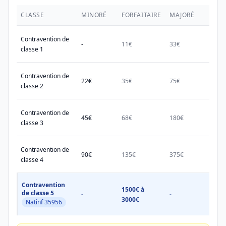
CLASSE
MINORÉ
FORFAITAIRE
MAJORÉ
MAX.
Contravention de
-
11€
33€
38€
classe 1
Contravention de
22€
35€
75€
150€
classe 2
Contravention de
45€
68€
180€
450€
classe 3
Contravention de
90€
135€
375€
750€
classe 4
Contravention
1500€ à
1500
de classe 5
-
-
3000€
3000
Natinf 35956