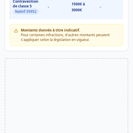
Contravention
1500€ à
1500
de classe 5
-
-
3000€
3000
Natinf 35952
Montants donnés à titre indicatif.
Pour certaines infractions, d'autres montants peuvent
s'appliquer selon la législation en vigueur.