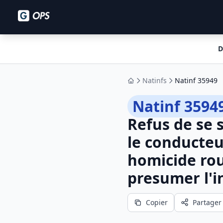
D
Natinfs
Natinf 35949
Accueil
Natinf 3594
Refus de se 
le conducteu
homicide rou
presumer l'i
Copier
Partager