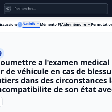
K
⌘
Natinfs
iscussions
Mémento PJ
Aide-mémoire
Permutatio
1
9
soumettre a l'examen medical
r de véhicule en cas de blessu
tiers dans des circonstances l
ncompatibilite de son état ave