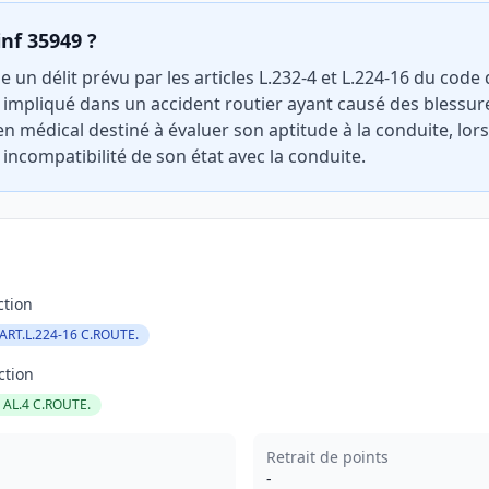
inf 35949 ?
 un délit prévu par les articles L.232-4 et L.224-16 du code d
 impliqué dans un accident routier ayant causé des blessu
n médical destiné à évaluer son aptitude à la conduite, lo
incompatibilité de son état avec la conduite.
ction
ART.L.224-16 C.ROUTE.
ction
4 AL.4 C.ROUTE.
Retrait de points
-