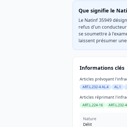
Que signifie le Nat
Le Natinf 35949 désigne
refus d'un conducteur
se soumettre à l'exame
laissent présumer une 
Informations clés
Articles prévoyant l'infra
ART.L.232-4 AL.4
AL.1
Articles réprimant l'infra
ART.L.224-16
ART.L.232-
Nature
Délit