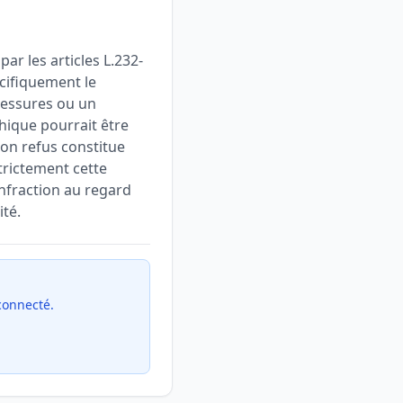
r les articles L.232-
écifiquement le
lessures ou un
hique pourrait être
son refus constitue
trictement cette
infraction au regard
ité.
 connecté.