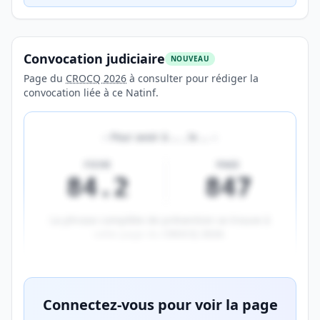
Convocation judiciaire
NOUVEAU
Page du
CROCQ 2026
à consulter pour rédiger la
convocation liée à ce Natinf.
«
Pour avoir à
…
, le
…
»
FICHE
PAGE
84.2
847
La phrase complète de prévention se trouve à
cette page du
CROCQ 2026
.
Aperçu flouté du contenu réservé aux membres Prem
Connectez-vous pour voir la page