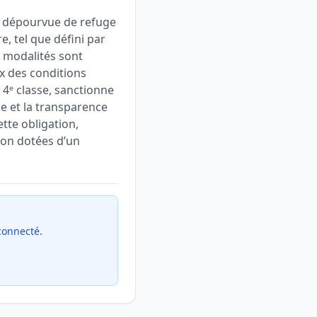
ux dépourvue de refuge
e, tel que défini par
es modalités sont
ux des conditions
 4ᵉ classe, sanctionne
le et la transparence
tte obligation,
non dotées d’un
 connecté.