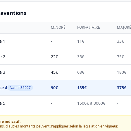
raventions
MINORÉ
FORFAITAIRE
MAJOR
e 1
-
11€
33€
e 2
22€
35€
75€
e 3
45€
68€
180€
se 4
90€
135€
375€
Natinf 35927
e 5
-
1500€ à 3000€
-
e indicatif.
ons, d'autres montants peuvent s'appliquer selon la législation en vigueur.