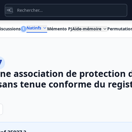
K
⌘
Natinfs
iscussions
Mémento PJ
Aide-mémoire
Permutatio
1
7
une association de protection
sans tenue conforme du regist