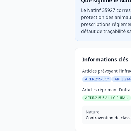
Que signifie le Nat
Le Natinf 35927 corres
protection des animaux
prescriptions réglemen
défaut de traçabilité 
Informations clés
Articles prévoyant l'infra
ART.R.215-5 5°
ART.L.214
Articles réprimant l'infra
ART.R.215-5 AL.1 C.RURAL.
Nature
Contravention de class