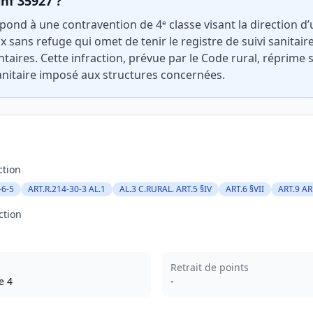
inf 35927 ?
pond à une contravention de 4ᵉ classe visant la direction d
 sans refuge qui omet de tenir le registre de suivi sanitai
taires. Cette infraction, prévue par le Code rural, réprime 
sanitaire imposé aux structures concernées.
ction
-6-5
ART.R.214-30-3 AL.1
AL.3 C.RURAL. ART.5 §IV
ART.6 §VII
ART.9 AR
ction
Retrait de points
e 4
-