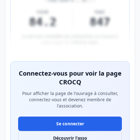
FICHE
PAGE
84.2
847
La phrase complète de prévention se trouve à
cette page du
CROCQ 2026
.
Aperçu flouté du contenu réservé aux membres Prem
Connectez-vous pour voir la page
CROCQ
Pour afficher la page de l'ouvrage à consulter,
connectez-vous et devenez membre de
l'association.
Se connecter
Découvrir l'asso