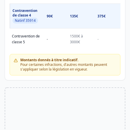
Contravention
de classe 4
90€
135€
375€
750€
Natinf 35914
Contravention de
1500€ à
1500
-
-
classe 5
3000€
3000
Montants donnés à titre indicatif.
Pour certaines infractions, d'autres montants peuvent
s'appliquer selon la législation en vigueur.