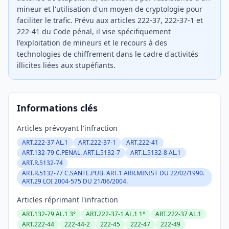
mineur et l'utilisation d'un moyen de cryptologie pour
faciliter le trafic. Prévu aux articles 222-37, 222-37-1 et
222-41 du Code pénal, il vise spécifiquement
l'exploitation de mineurs et le recours à des
technologies de chiffrement dans le cadre d'activités
illicites liées aux stupéfiants.
Informations clés
Articles prévoyant l'infraction
ART.222-37 AL.1
ART.222-37-1
ART.222-41
ART.132-79 C.PENAL. ART.L.5132-7
ART.L.5132-8 AL.1
ART.R.5132-74
ART.R.5132-77 C.SANTE.PUB. ART.1 ARR.MINIST DU 22/02/1990.
ART.29 LOI 2004-575 DU 21/06/2004.
Articles réprimant l'infraction
ART.132-79 AL.1 3°
ART.222-37-1 AL.1 1°
ART.222-37 AL.1
ART.222-44
222-44-2
222-45
222-47
222-49