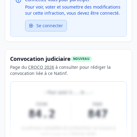
Pour voir, voter et soumettre des modifications
sur cette infraction, vous devez être connecté.
Se connecter
Convocation judiciaire
NOUVEAU
Page du
CROCQ 2026
à consulter pour rédiger la
convocation liée à ce Natinf.
«
Pour avoir à
…
, le
…
»
FICHE
PAGE
84.2
847
La phrase complète de prévention se trouve à
cette page du
CROCQ 2026
.