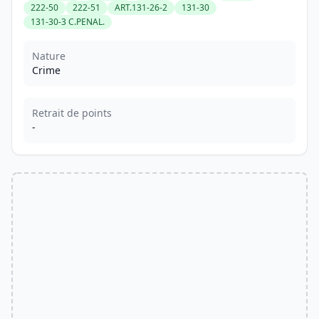
222-50
222-51
ART.131-26-2
131-30
131-30-3 C.PENAL.
Nature
Crime
Retrait de points
-