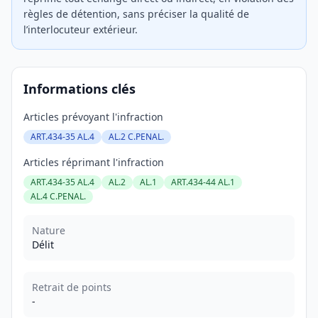
règles de détention, sans préciser la qualité de
l’interlocuteur extérieur.
Informations clés
Articles prévoyant l'infraction
ART.434-35 AL.4
AL.2 C.PENAL.
Articles réprimant l'infraction
ART.434-35 AL.4
AL.2
AL.1
ART.434-44 AL.1
AL.4 C.PENAL.
Nature
Délit
Retrait de points
-