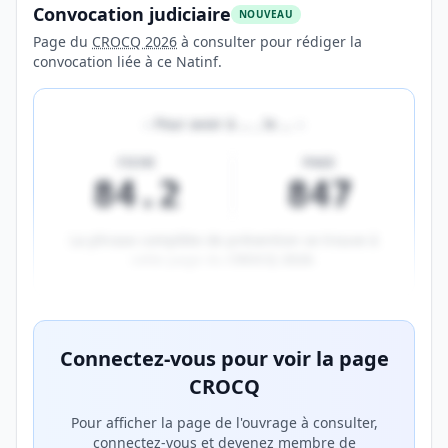
Convocation judiciaire
NOUVEAU
Page du
CROCQ 2026
à consulter pour rédiger la
convocation liée à ce Natinf.
«
Pour avoir à
…
, le
…
»
FICHE
PAGE
84.2
847
La phrase complète de prévention se trouve à
cette page du
CROCQ 2026
.
Aperçu flouté du contenu réservé aux membres Prem
Connectez-vous pour voir la page
CROCQ
Pour afficher la page de l'ouvrage à consulter,
connectez-vous et devenez membre de