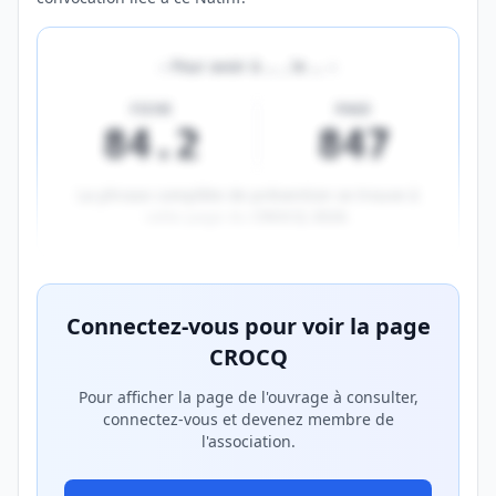
«
Pour avoir à
…
, le
…
»
FICHE
PAGE
84.2
847
La phrase complète de prévention se trouve à
cette page du
CROCQ 2026
.
Aperçu flouté du contenu réservé aux membres Prem
Connectez-vous pour voir la page
CROCQ
Pour afficher la page de l'ouvrage à consulter,
connectez-vous et devenez membre de
l'association.