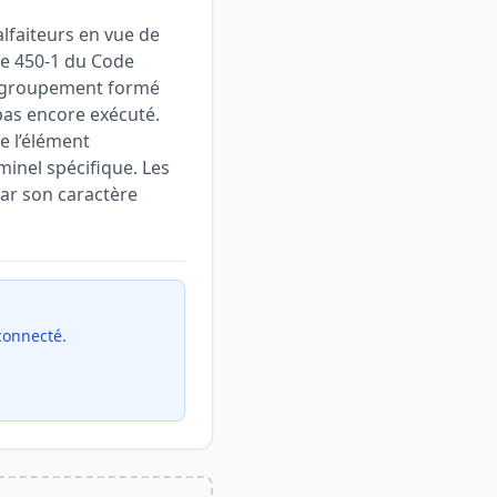
alfaiteurs en vue de
cle 450-1 du Code
un groupement formé
pas encore exécuté.
e l’élément
minel spécifique. Les
par son caractère
 connecté.