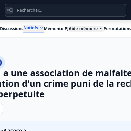
K
⌘
Natinfs
Discussions
Mémento PJ
Aide-mémoire
Permutation
0
n a une association de malfait
ation d'un crime puni de la rec
 perpetuite