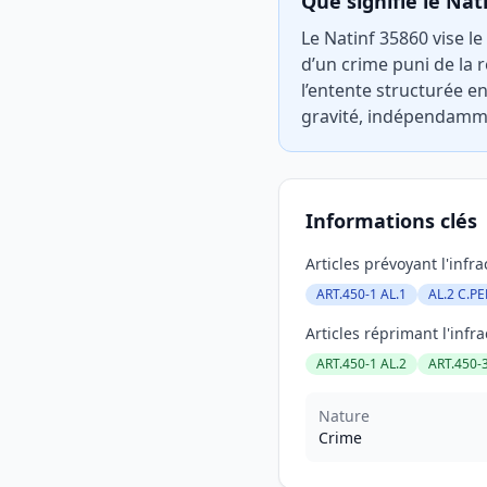
Que signifie le Nat
Le Natinf 35860 vise l
d’un crime puni de la r
l’entente structurée e
gravité, indépendammen
Informations clés
Articles prévoyant l'infra
ART.450-1 AL.1
AL.2 C.PE
Articles réprimant l'infra
ART.450-1 AL.2
ART.450-
Nature
Crime