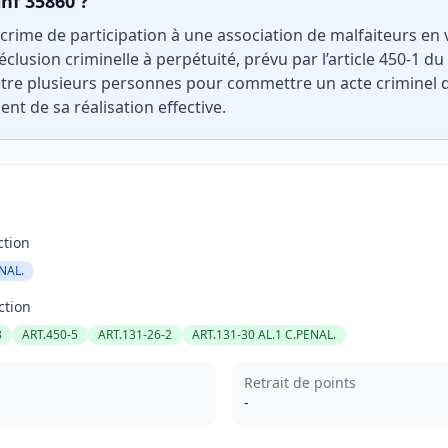
inf 35860 ?
e crime de participation à une association de malfaiteurs en
éclusion criminelle à perpétuité, prévu par l’article 450-1 du
ntre plusieurs personnes pour commettre un acte criminel d
t de sa réalisation effective.
ction
NAL.
ction
3
ART.450-5
ART.131-26-2
ART.131-30 AL.1 C.PENAL.
Retrait de points
-