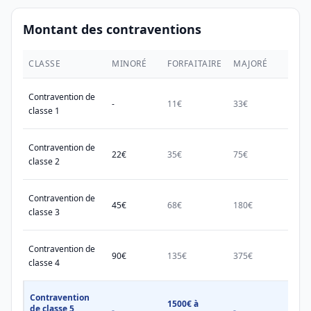
Montant des contraventions
CLASSE
MINORÉ
FORFAITAIRE
MAJORÉ
MAX.
Contravention de
-
11€
33€
38€
classe 1
Contravention de
22€
35€
75€
150€
classe 2
Contravention de
45€
68€
180€
450€
classe 3
Contravention de
90€
135€
375€
750€
classe 4
Contravention
1500€ à
1500
de classe 5
-
-