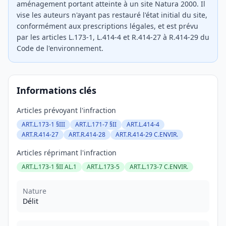
aménagement portant atteinte à un site Natura 2000. Il
vise les auteurs n'ayant pas restauré l'état initial du site,
conformément aux prescriptions légales, et est prévu
par les articles L.173-1, L.414-4 et R.414-27 à R.414-29 du
Code de l'environnement.
Informations clés
Articles prévoyant l'infraction
ART.L.173-1 §III
ART.L.171-7 §II
ART.L.414-4
ART.R.414-27
ART.R.414-28
ART.R.414-29 C.ENVIR.
Articles réprimant l'infraction
ART.L.173-1 §II AL.1
ART.L.173-5
ART.L.173-7 C.ENVIR.
Nature
Délit