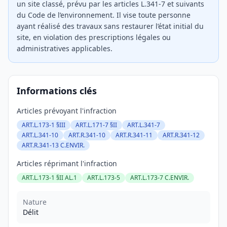
un site classé, prévu par les articles L.341-7 et suivants
du Code de l’environnement. Il vise toute personne
ayant réalisé des travaux sans restaurer l’état initial du
site, en violation des prescriptions légales ou
administratives applicables.
Informations clés
Articles prévoyant l'infraction
ART.L.173-1 §III
ART.L.171-7 §II
ART.L.341-7
ART.L.341-10
ART.R.341-10
ART.R.341-11
ART.R.341-12
ART.R.341-13 C.ENVIR.
Articles réprimant l'infraction
ART.L.173-1 §II AL.1
ART.L.173-5
ART.L.173-7 C.ENVIR.
Nature
Délit