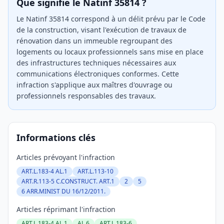
Que signifie le Natinf 35814 ?
Le Natinf 35814 correspond à un délit prévu par le Code
de la construction, visant l'exécution de travaux de
rénovation dans un immeuble regroupant des
logements ou locaux professionnels sans mise en place
des infrastructures techniques nécessaires aux
communications électroniques conformes. Cette
infraction s'applique aux maîtres d'ouvrage ou
professionnels responsables des travaux.
Informations clés
Articles prévoyant l'infraction
ART.L.183-4 AL.1
ART.L.113-10
ART.R.113-5 C.CONSTRUCT. ART.1
2
5
6 ARR.MINIST DU 16/12/2011.
Articles réprimant l'infraction
ART.L.183-4 AL.1
AL.6
ART.L.183-6