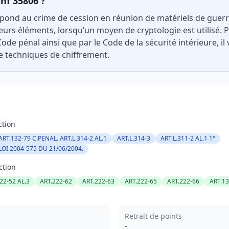
inf 35806 ?
spond au crime de cession en réunion de matériels de guer
eurs éléments, lorsqu’un moyen de cryptologie est utilisé. P
ode pénal ainsi que par le Code de la sécurité intérieure, il v
e techniques de chiffrement.
ction
ART.132-79 C.PENAL. ART.L.314-2 AL.1
ART.L.314-3
ART.L.311-2 AL.1 1°
9 LOI 2004-575 DU 21/06/2004.
ction
22-52 AL.3
ART.222-62
ART.222-63
ART.222-65
ART.222-66
ART.13
Retrait de points
-