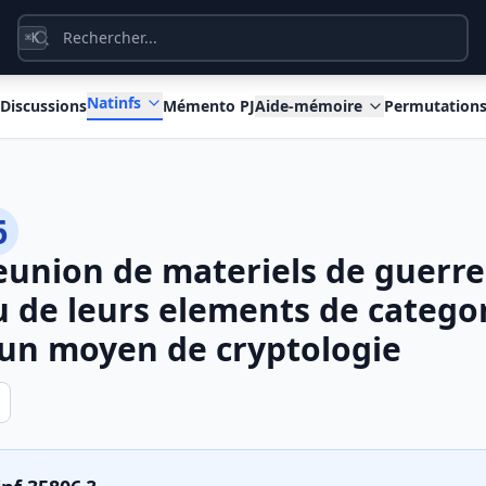
K
⌘
Natinfs
Discussions
Mémento PJ
Aide-mémoire
Permutation
6
eunion de materiels de guerre
 de leurs elements de categor
d'un moyen de cryptologie