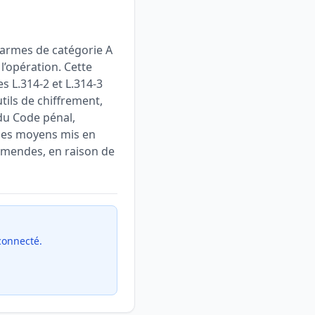
’armes de catégorie A
l’opération. Cette
es L.314-2 et L.314-3
utils de chiffrement,
 du Code pénal,
 des moyens mis en
amendes, en raison de
 connecté.