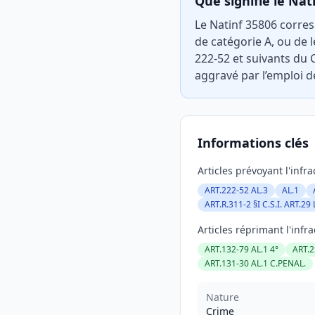
Que signifie le Nat
Le Natinf 35806 corre
de catégorie A, ou de l
222-52 et suivants du C
aggravé par l’emploi d
Informations clés
Articles prévoyant l'infra
ART.222-52 AL.3
AL.1
ART.R.311-2 §I C.S.I. ART.2
Articles réprimant l'infra
ART.132-79 AL.1 4°
ART.2
ART.131-30 AL.1 C.PENAL.
Nature
Crime