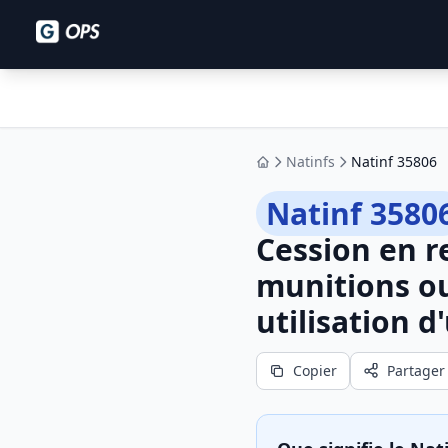
Natinfs
Natinf 35806
Accueil
Natinf 3580
Cession en r
munitions ou
utilisation 
Copier
Partager