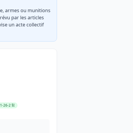
re, armes ou munitions
révu par les articles
ise un acte collectif
1-26-2 §I