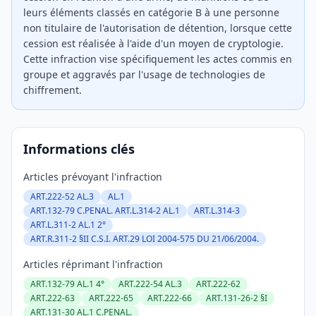
leurs éléments classés en catégorie B à une personne
non titulaire de l'autorisation de détention, lorsque cette
cession est réalisée à l'aide d'un moyen de cryptologie.
Cette infraction vise spécifiquement les actes commis en
groupe et aggravés par l'usage de technologies de
chiffrement.
Informations clés
Articles prévoyant l'infraction
ART.222-52 AL.3
AL.1
ART.132-79 C.PENAL. ART.L.314-2 AL.1
ART.L.314-3
ART.L.311-2 AL.1 2°
ART.R.311-2 §II C.S.I. ART.29 LOI 2004-575 DU 21/06/2004.
Articles réprimant l'infraction
ART.132-79 AL.1 4°
ART.222-54 AL.3
ART.222-62
ART.222-63
ART.222-65
ART.222-66
ART.131-26-2 §I
ART.131-30 AL.1 C.PENAL.