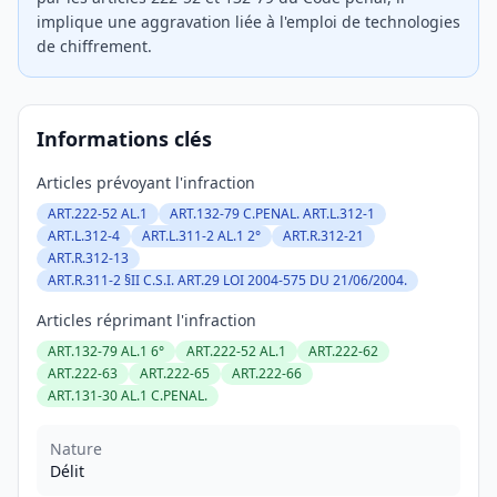
implique une aggravation liée à l'emploi de technologies
de chiffrement.
Informations clés
Articles prévoyant l'infraction
ART.222-52 AL.1
ART.132-79 C.PENAL. ART.L.312-1
ART.L.312-4
ART.L.311-2 AL.1 2°
ART.R.312-21
ART.R.312-13
ART.R.311-2 §II C.S.I. ART.29 LOI 2004-575 DU 21/06/2004.
Articles réprimant l'infraction
ART.132-79 AL.1 6°
ART.222-52 AL.1
ART.222-62
ART.222-63
ART.222-65
ART.222-66
ART.131-30 AL.1 C.PENAL.
Nature
Délit