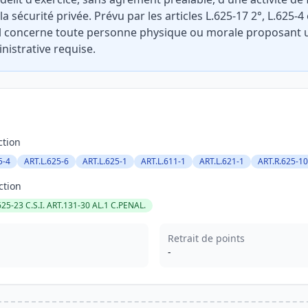
a sécurité privée. Prévu par les articles L.625-17 2°, L.625-
, il concerne toute personne physique ou morale proposant 
nistrative requise.
ction
5-4
ART.L.625-6
ART.L.625-1
ART.L.611-1
ART.L.621-1
ART.R.625-10
ction
625-23 C.S.I. ART.131-30 AL.1 C.PENAL.
Retrait de points
-