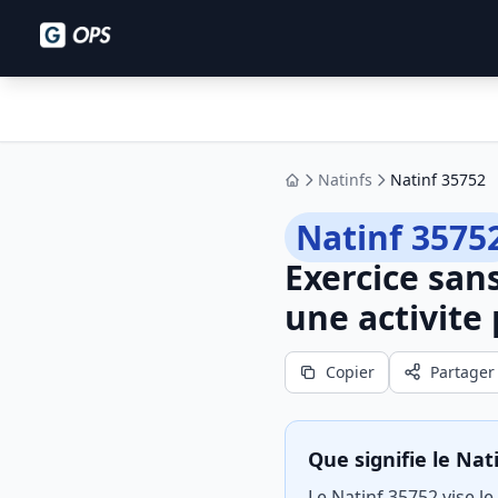
Natinfs
Natinf 35752
Accueil
Natinf 3575
Exercice san
une activite 
Copier
Partager
Que signifie le Nat
Le Natinf 35752 vise le