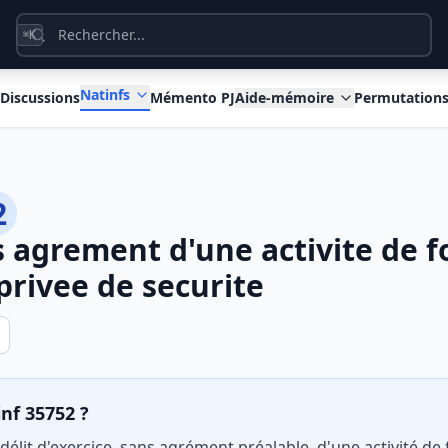
K
⌘
Natinfs
Discussions
Mémento PJ
Aide-mémoire
Permutation
2
s agrement d'une activite de 
privee de securite
inf 35752 ?
 délit d'exercice, sans agrément préalable, d'une activité d