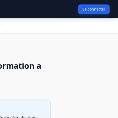
Se connecter
s
formation a
e formation destinée