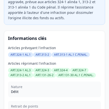
aggravée, prévue aux articles 324-1 alinéa 1, 313-2 et
313-1 alinéa 1 du Code pénal. Il réprime l'assistance
apportée à l'auteur d'une infraction pour dissimuler
l'origine illicite des fonds ou actifs.
Informations clés
Articles prévoyant l'infraction
ART.324-1 AL.1
ART.313-2
ART.313-1 AL.1 C.PENAL.
Articles réprimant l'infraction
ART.324-1 AL.3
ART.324-3
ART.324-4
ART.324-7
ART.313-2 AL.1
ART.131-26-2
ART.131-30 AL.1 C.PENAL.
Nature
Délit
Retrait de points