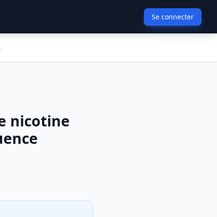
Se connecter
s
 nicotine
luence