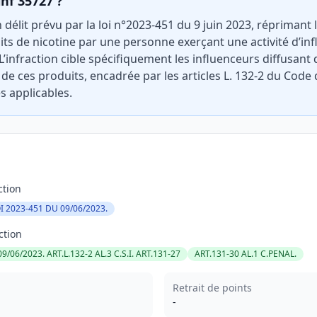
inf 35727 ?
n délit prévu par la loi n°2023-451 du 9 juin 2023, réprimant
ts de nicotine par une personne exerçant une activité d’i
 L’infraction cible spécifiquement les influenceurs diffusan
 de ces produits, encadrée par les articles L. 132-2 du Code 
s applicables.
ction
OI 2023-451 DU 09/06/2023.
ction
9/06/2023. ART.L.132-2 AL.3 C.S.I. ART.131-27
ART.131-30 AL.1 C.PENAL.
Retrait de points
-