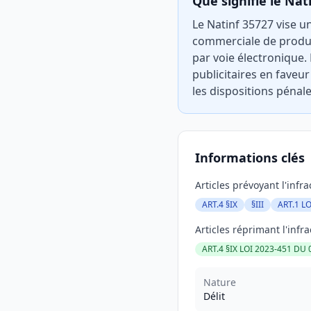
Que signifie le Nat
Le Natinf 35727 vise u
commerciale de produi
par voie électronique.
publicitaires en faveur
les dispositions pénale
Informations clés
Articles prévoyant l'infra
ART.4 §IX
§III
ART.1 L
Articles réprimant l'infra
ART.4 §IX LOI 2023-451 DU 0
Nature
Délit