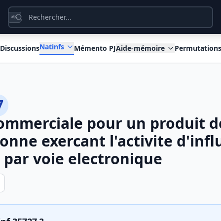
K
⌘
Natinfs
Discussions
Mémento PJ
Aide-mémoire
Permutation
7
mmerciale pour un produit de
onne exercant l'activite d'inf
par voie electronique