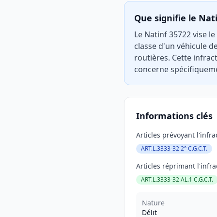
Que signifie le Nat
Le Natinf 35722 vise le
classe d'un véhicule de
routières. Cette infract
concerne spécifiquemen
Informations clés
Articles prévoyant l'infra
ART.L.3333-32 2° C.G.C.T.
Articles réprimant l'infra
ART.L.3333-32 AL.1 C.G.C.T.
Nature
Délit