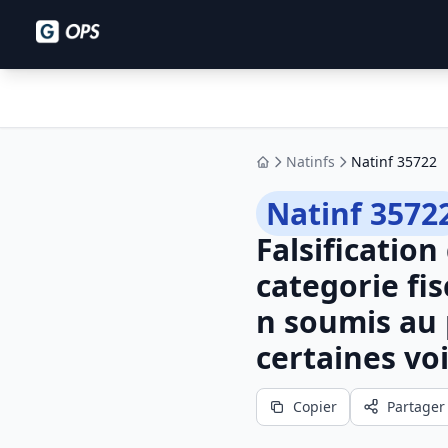
Natinfs
Natinf 35722
Accueil
Natinf 3572
Falsificatio
categorie fis
n soumis au p
certaines voi
Copier
Partager