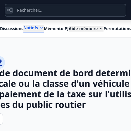
K
⌘
Natinfs
Discussions
Mémento PJ
Aide-mémoire
Permutation
2
n de document de bord determi
cale ou la classe d'un véhicul
aiement de la taxe sur l'utili
es du public routier