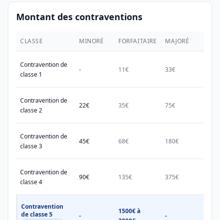
Montant des contraventions
CLASSE
MINORÉ
FORFAITAIRE
MAJORÉ
MAX.
Contravention de
-
11€
33€
38€
classe 1
Contravention de
22€
35€
75€
150€
classe 2
Contravention de
45€
68€
180€
450€
classe 3
Contravention de
90€
135€
375€
750€
classe 4
Contravention
1500€ à
1500
de classe 5
-
-