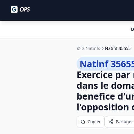
D
Natinfs
Natinf 35655
Accueil
Natinf 3565
Exercice par 
dans le doma
benefice d'u
l'opposition
Copier
Partager