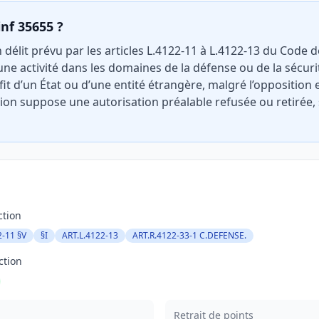
inf 35655 ?
 délit prévu par les articles L.4122-11 à L.4122-13 du Code d
une activité dans les domaines de la défense ou de la sécuri
fit d’un État ou d’une entité étrangère, malgré l’opposition
ction suppose une autorisation préalable refusée ou retirée,
ction
2-11 §V
§I
ART.L.4122-13
ART.R.4122-33-1 C.DEFENSE.
ction
Retrait de points