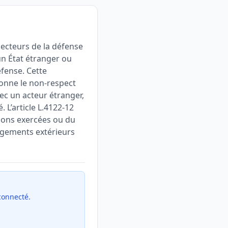
 secteurs de la défense
’un État étranger ou
éfense. Cette
tionne le non-respect
vec un acteur étranger,
 L’article L.4122-12
tions exercées ou du
gagements extérieurs
 connecté.