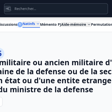
K
⌘
Natinfs
iscussions
Mémento PJ
Aide-mémoire
Permutatio
1
5
militaire ou ancien militaire d
ine de la defense ou de la sec
n état ou d'une entite etrang
 du ministre de la defense