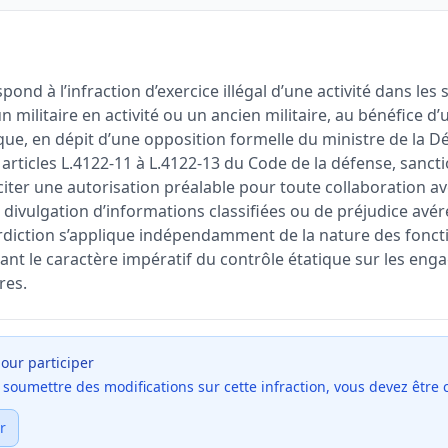
pond à l’infraction d’exercice illégal d’une activité dans les
un militaire en activité ou un ancien militaire, au bénéfice d
que, en dépit d’une opposition formelle du ministre de la D
x articles L.4122-11 à L.4122-13 du Code de la défense, sanc
liciter une autorisation préalable pour toute collaboration a
ivulgation d’informations classifiées ou de préjudice avéré.
erdiction s’applique indépendamment de la nature des fonc
ant le caractère impératif du contrôle étatique sur les en
res.
our participer
et soumettre des modifications sur cette infraction, vous devez être
r