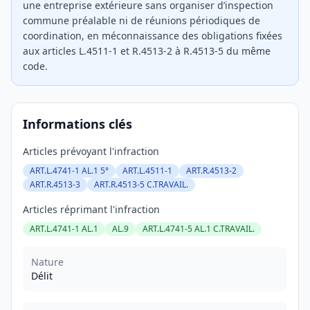
une entreprise extérieure sans organiser d’inspection
commune préalable ni de réunions périodiques de
coordination, en méconnaissance des obligations fixées
aux articles L.4511-1 et R.4513-2 à R.4513-5 du même
code.
Informations clés
Articles prévoyant l'infraction
ART.L.4741-1 AL.1 5°
ART.L.4511-1
ART.R.4513-2
ART.R.4513-3
ART.R.4513-5 C.TRAVAIL.
Articles réprimant l'infraction
ART.L.4741-1 AL.1
AL.9
ART.L.4741-5 AL.1 C.TRAVAIL.
Nature
Délit