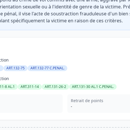
orientation sexuelle ou à l'identité de genre de la victime. Pr
e pénal, il vise l'acte de soustraction frauduleuse d'un bie
lant spécifiquement la victime en raison de ces critères.
ction
1
ART.132-75
ART.132-77 C.PENAL.
ction
11-8 AL.1
ART.311-14
ART.131-26-2
ART.131-30 AL.1 C.PENAL.
Retrait de points
-