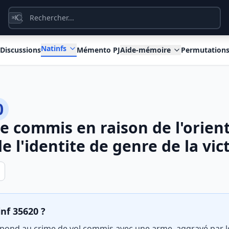
K
⌘
Natinfs
Discussions
Mémento PJ
Aide-mémoire
Permutation
0
e commis en raison de l'orien
e l'identite de genre de la vic
inf 35620 ?
spond au crime de vol commis avec une arme, aggravé par l