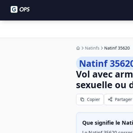
Natinfs
Natinf 35620
Accueil
Natinf 3562
Vol avec arm
sexuelle ou d
Copier
Partager
Que signifie le Nat
Le Natinf 35620 corre