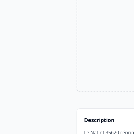
Description
Le Natinf 35620 réprim