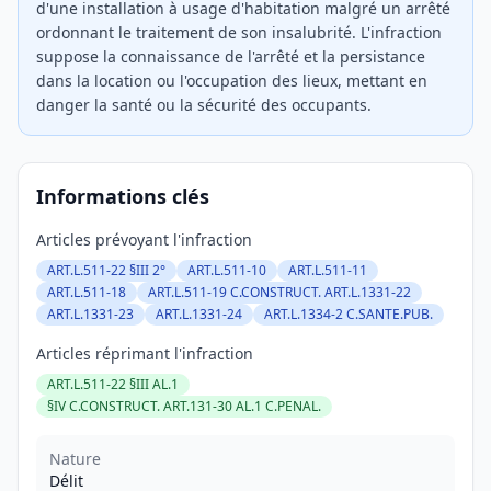
d'une installation à usage d'habitation malgré un arrêté
ordonnant le traitement de son insalubrité. L'infraction
suppose la connaissance de l'arrêté et la persistance
dans la location ou l'occupation des lieux, mettant en
danger la santé ou la sécurité des occupants.
Informations clés
Articles prévoyant l'infraction
ART.L.511-22 §III 2°
ART.L.511-10
ART.L.511-11
ART.L.511-18
ART.L.511-19 C.CONSTRUCT. ART.L.1331-22
ART.L.1331-23
ART.L.1331-24
ART.L.1334-2 C.SANTE.PUB.
Articles réprimant l'infraction
ART.L.511-22 §III AL.1
§IV C.CONSTRUCT. ART.131-30 AL.1 C.PENAL.
Nature
Délit