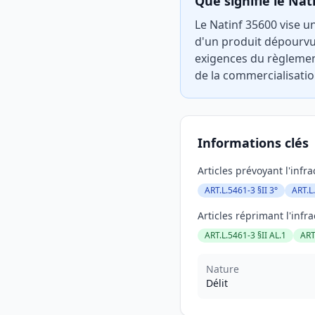
Que signifie le Nat
Le Natinf 35600 vise u
d'un produit dépourvu 
exigences du règlemen
de la commercialisation
Informations clés
Articles prévoyant l'infra
ART.L.5461-3 §II 3°
ART.L
Articles réprimant l'infra
ART.L.5461-3 §II AL.1
ART
Nature
Délit