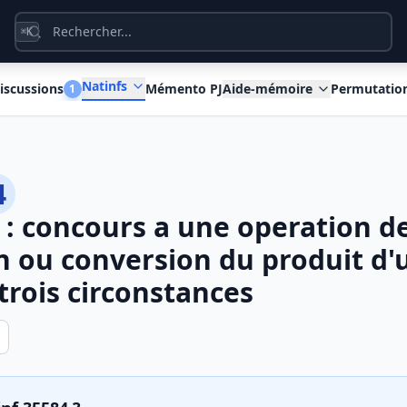
K
⌘
Natinfs
iscussions
Mémento PJ
Aide-mémoire
Permutatio
1
4
: concours a une operation d
n ou conversion du produit d'
trois circonstances