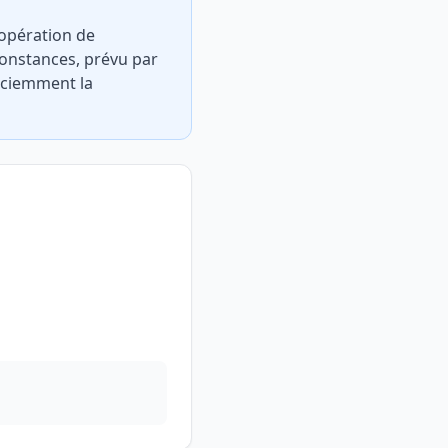
 opération de
constances, prévu par
e sciemment la