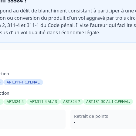
inf 35584 ?
pond au délit de blanchiment consistant à participer à une
on ou conversion du produit d'un vol aggravé par trois cir
a 2, 311-4 et 311-1 du Code pénal. Il vise l'auteur qui facilit
sus d'un vol qualifié dans l'économie légale.
ction
4
ART.311-1 C.PENAL.
ction
3
ART.324-4
ART.311-4 AL.13
ART.324-7
ART.131-30 AL.1 C.PENAL.
Retrait de points
-