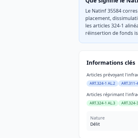
Que signifie le Nat
Le Natinf 35584 corres
placement, dissimulati
les articles 324-1 aliné
réinsertion de fonds is
Informations clés
Articles prévoyant l'infra
ART.324-1 AL.2
ART.311-
Articles réprimant l'infra
ART.324-1 AL.3
ART.324-
Nature
Délit