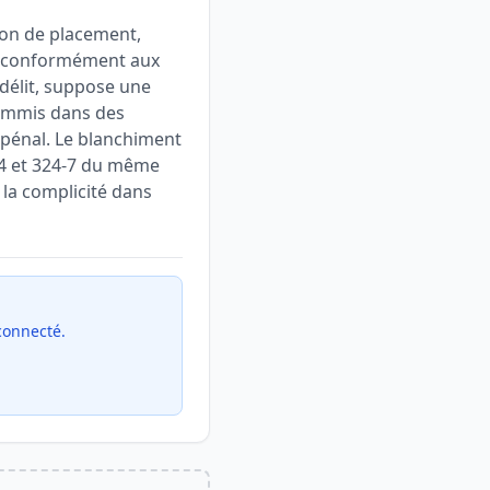
ion de placement,
s, conformément aux
e délit, suppose une
 commis dans des
e pénal. Le blanchiment
4-4 et 324-7 du même
 la complicité dans
 connecté.