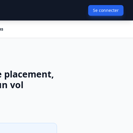
Se connecter
ns
e placement,
un vol