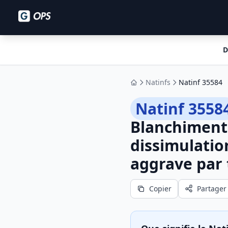
D
Natinfs
Natinf 35584
Accueil
Natinf 3558
Blanchiment 
dissimulatio
aggrave par 
Copier
Partager